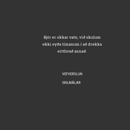
Bjór er okkar vatn, við skulum
ekki eyða tímanum í að drekka
eitthvað annað.
VEFVERSLUN
SKILMÁLAR