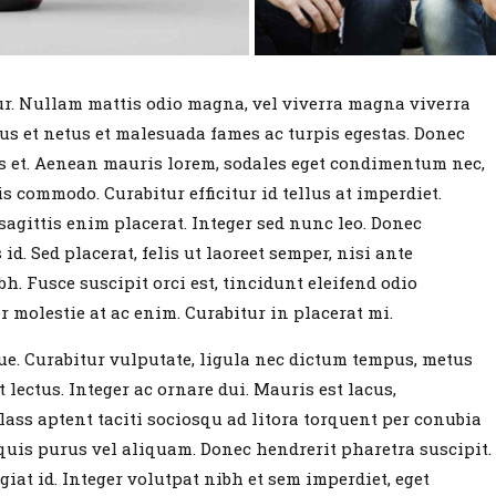
tur. Nullam mattis odio magna, vel viverra magna viverra
us et netus et malesuada fames ac turpis egestas. Donec
s et. Aenean mauris lorem, sodales eget condimentum nec,
s commodo. Curabitur efficitur id tellus at imperdiet.
agittis enim placerat. Integer sed nunc leo. Donec
 id. Sed placerat, felis ut laoreet semper, nisi ante
h. Fusce suscipit orci est, tincidunt eleifend odio
r molestie at ac enim. Curabitur in placerat mi.
e. Curabitur vulputate, ligula nec dictum tempus, metus
 lectus. Integer ac ornare dui. Mauris est lacus,
 Class aptent taciti sociosqu ad litora torquent per conubia
uis purus vel aliquam. Donec hendrerit pharetra suscipit.
giat id. Integer volutpat nibh et sem imperdiet, eget