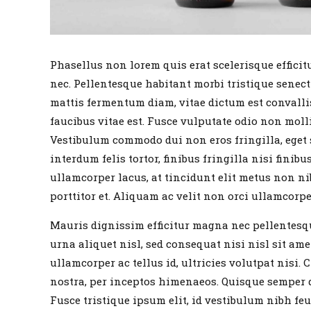
Phasellus non lorem quis erat scelerisque effici
nec. Pellentesque habitant morbi tristique senect
mattis fermentum diam, vitae dictum est convalli
faucibus vitae est. Fusce vulputate odio non molli
Vestibulum commodo dui non eros fringilla, eget s
interdum felis tortor, finibus fringilla nisi finibus
ullamcorper lacus, at tincidunt elit metus non nib
porttitor et. Aliquam ac velit non orci ullamcorpe
Mauris dignissim efficitur magna nec pellentesqu
urna aliquet nisl, sed consequat nisi nisl sit amet
ullamcorper ac tellus id, ultricies volutpat nisi.
nostra, per inceptos himenaeos. Quisque semper q
Fusce tristique ipsum elit, id vestibulum nibh feu