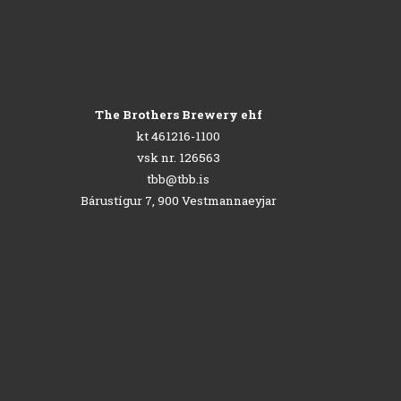
The Brothers Brewery ehf
kt 461216-1100
vsk nr. 126563
tbb@tbb.is
Bárustígur 7, 900 Vestmannaeyjar