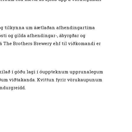
d og tilkynna um áætlaðan afhendingartíma
ti og gilda afhendingar-, ábyrgðar og
rá The Brothers Brewery ehf til viðkomandi er
 skilað í góðu lagi í óuppteknum upprunalegum
kráðum viðtakanda. Kvittun fyrir vörukaupunum
endurgreidd.