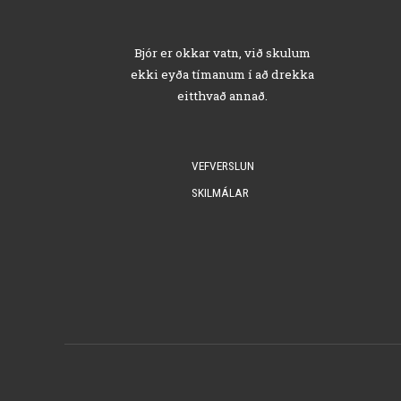
Bjór er okkar vatn, við skulum
ekki eyða tímanum í að drekka
eitthvað annað.
VEFVERSLUN
SKILMÁLAR