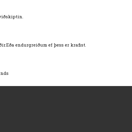
iðskiptin.
r.Eða endurgreiðum ef þess er krafist.
ands