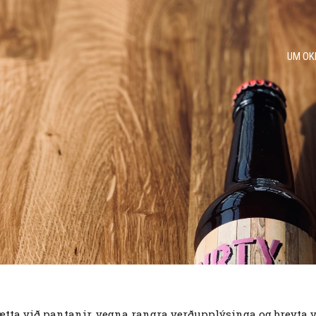
UM OK
 hætta við pantanir, vegna rangra verðupplýsinga og breyta