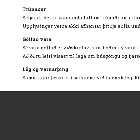
Trúnaður
Seljandi heitir kaupanda fullum trúnaði um alla
Upplýsingar verða ekki afhentar þriðja aðila 
Gölluð vara
Sé vara gölluð er viðskiptavinum boðin ný vara í
Að öðru leiti vísast til laga um húsgöngu og fja
Lög og varnarþing
Samningur þessi er í samræmi við íslensk lög. R