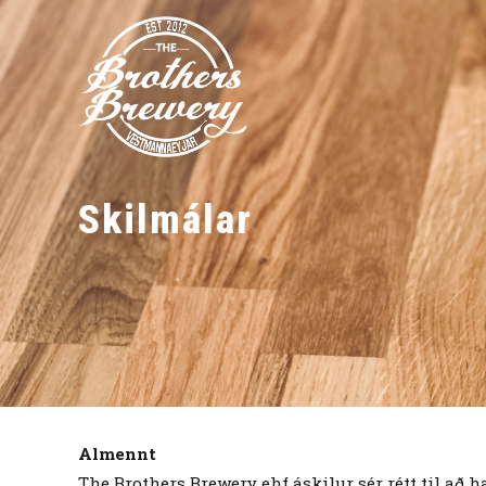
Skilmálar
Almennt
The Brothers Brewery ehf áskilur sér rétt til að