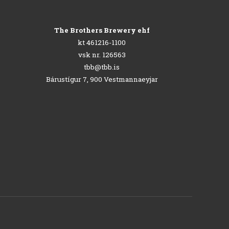
The Brothers Brewery ehf
kt 461216-1100
vsk nr. 126563
tbb@tbb.is
Bárustígur 7, 900 Vestmannaeyjar