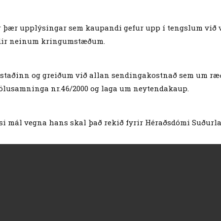
r þær upplýsingar sem kaupandi gefur upp í tengslum við v
undir neinum kringumstæðum.
 staðinn og greiðum við allan sendingakostnað sem um ræði
rsölusamninga nr.46/2000 og laga um neytendakaup.
ísi mál vegna hans skal það rekið fyrir Héraðsdómi Suðurl