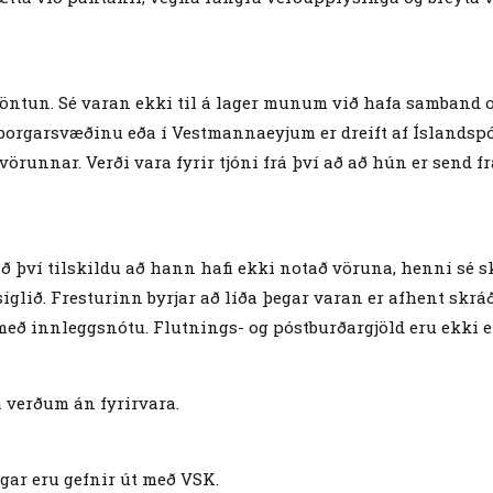
r pöntun. Sé varan ekki til á lager munum við hafa samban
rgarsvæðinu eða í Vestmannaeyjum er dreift af Íslandspós
runnar. Verði vara fyrir tjóni frá því að að hún er send f
að því tilskildu að hann hafi ekki notað vöruna, henni sé
siglið. Fresturinn byrjar að líða þegar varan er afhent s
með innleggsnótu. Flutnings- og póstburðargjöld eru ekki 
a verðum án fyrirvara.
gar eru gefnir út með VSK.