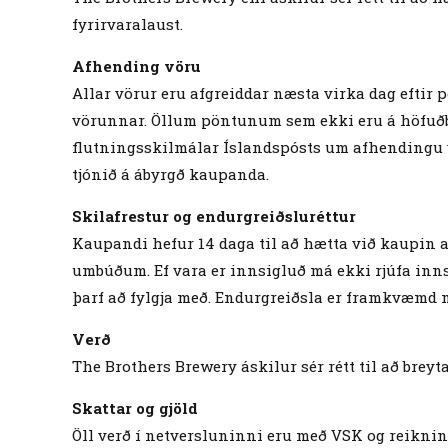
fyrirvaralaust.
Afhending vöru
Allar vörur eru afgreiddar næsta virka dag efti
vörunnar. Öllum pöntunum sem ekki eru á höfuðbo
flutningsskilmálar Íslandspósts um afhendingu vö
tjónið á ábyrgð kaupanda.
Skilafrestur og endurgreiðsluréttur
Kaupandi hefur 14 daga til að hætta við kaupin 
umbúðum. Ef vara er innsigluð má ekki rjúfa inn
þarf að fylgja með. Endurgreiðsla er framkvæmd 
Verð
The Brothers Brewery áskilur sér rétt til að breyt
Skattar og gjöld
Öll verð í netversluninni eru með VSK og reiknin