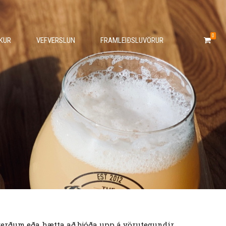
0
KUR
VEFVERSLUN
FRAMLEIÐSLUVÖRUR
 verðum eða hætta að bjóða upp á vörutegundir