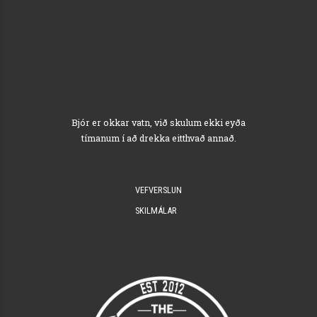
Bjór er okkar vatn, við skulum ekki eyða
tímanum í að drekka eitthvað annað.
VEFVERSLUN
SKILMÁLAR