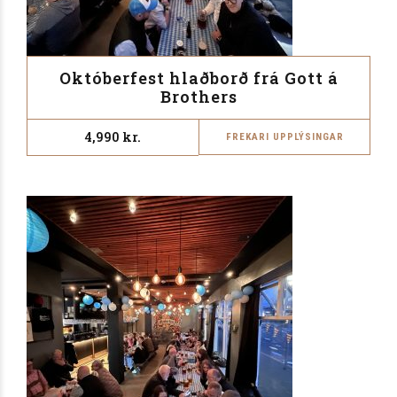
Októberfest hlaðborð frá Gott á
Brothers
4,990
kr.
FREKARI UPPLÝSINGAR