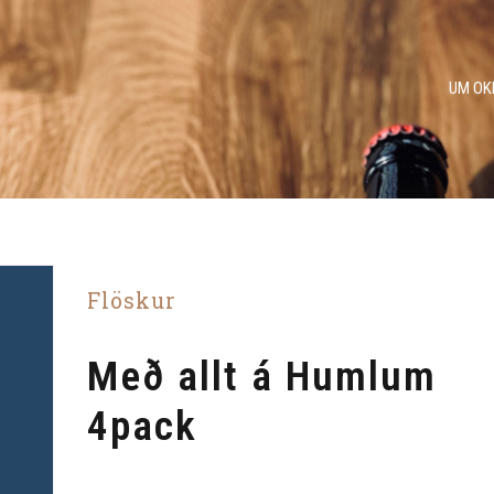
UM OK
Flöskur
Með allt á Humlum
4pack