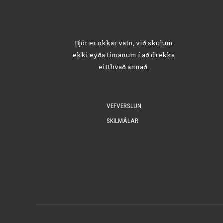
Bjór er okkar vatn, við skulum
ekki eyða tímanum í að drekka
eitthvað annað.
VEFVERSLUN
SKILMÁLAR