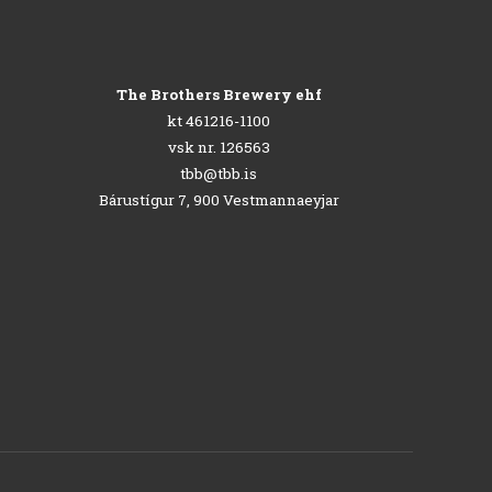
The Brothers Brewery ehf
kt 461216-1100
vsk nr. 126563
tbb@tbb.is
Bárustígur 7, 900 Vestmannaeyjar