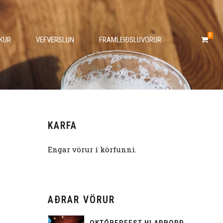
0
KUR
VEFVERSLUN
FRAMLEIÐSLUVÖRUR
KARFA
Engar vörur í körfunni.
AÐRAR VÖRUR
OKTÓBERFEST HLAÐBORÐ