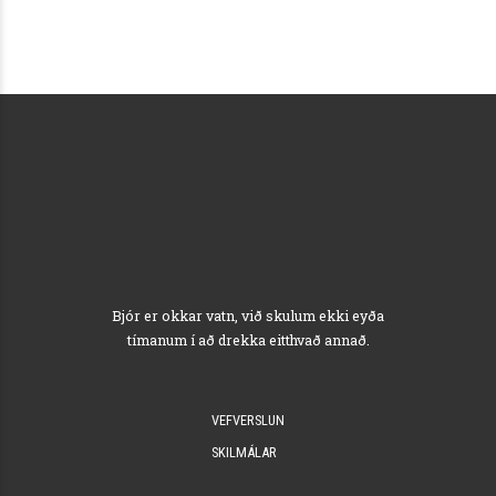
Bjór er okkar vatn, við skulum ekki eyða
tímanum í að drekka eitthvað annað.
VEFVERSLUN
SKILMÁLAR