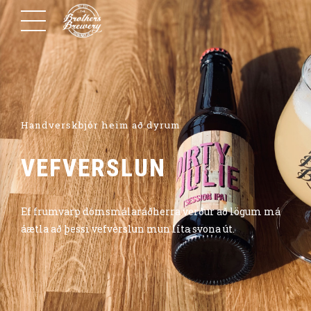
Handverskbjór heim að dyrum
VEFVERSLUN
Ef frumvarp dómsmálaráðherra verður að lögum má
áætla að þessi vefverslun mun líta svona út.