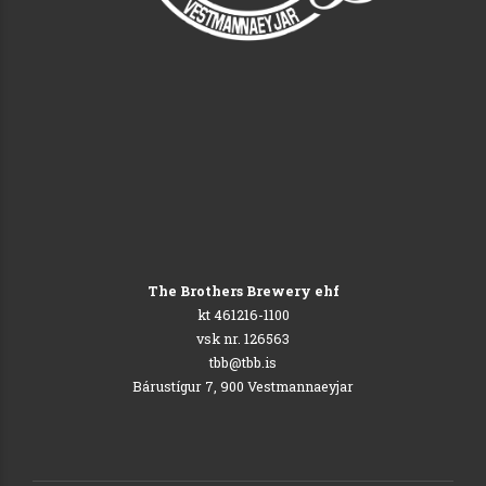
The Brothers Brewery ehf
kt 461216-1100
vsk nr. 126563
tbb@tbb.is
Bárustígur 7, 900 Vestmannaeyjar