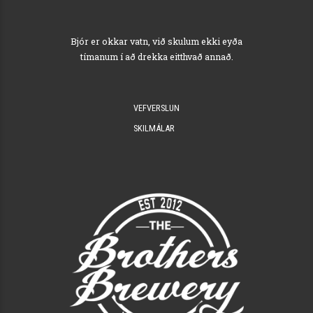
Bjór er okkar vatn, við skulum ekki eyða
tímanum í að drekka eitthvað annað.
VEFVERSLUN
SKILMÁLAR